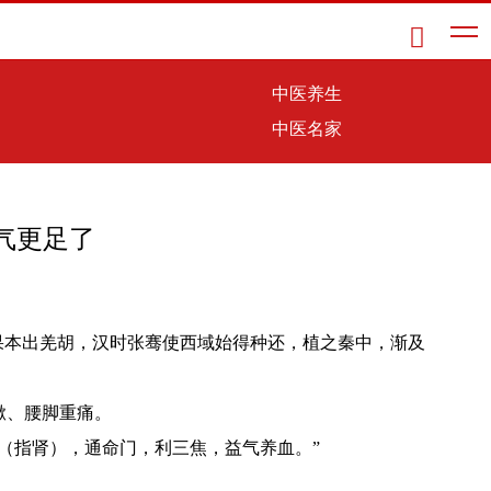

中医养生
中医名家
气更足了
果本出羌胡，汉时张骞使西域始得种还，植之秦中，渐及
嗽、腰脚重痛。
（指肾），通命门，利三焦，益气养血。”