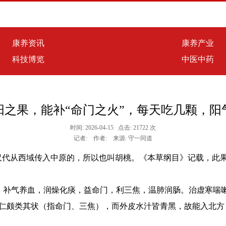
康养资讯
康养产业
科技博览
中医中药
阳之果，能补“命门之火”，每天吃几颗，阳
时间: 2026-04-15 点击: 21722 次
记者: 作者: 来源: 守一同道
是汉代从西域传入中原的，所以也叫胡桃。《本草纲目》记载，此
，补气养血，润燥化痰，益命门，利三焦，温肺润肠。治虚寒喘
仁颇类其状（指命门、三焦），而外皮水汁皆青黑，故能入北方
。