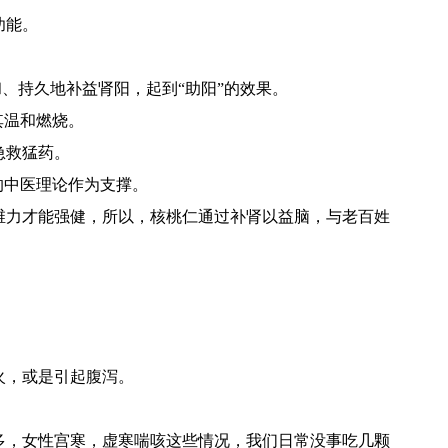
功能。
、持久地补益肾阳，起到“助阳”的效果。
其温和燃烧。
急救猛药。
的中医理论作为支撑。
维力才能强健，所以，核桃仁通过补肾以益脑，与老百姓
火，或是引起腹泻。
多，女性宫寒，虚寒喘咳这些情况，我们日常没事吃几颗