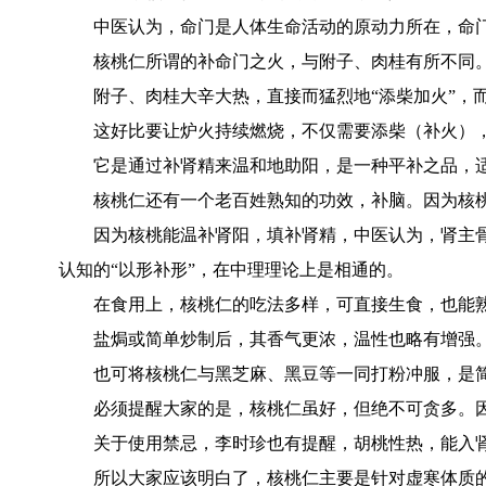
中医认为，命门是人体生命活动的原动力所在，命
核桃仁所谓的补命门之火，与附子、肉桂有所不同
附子、肉桂大辛大热，直接而猛烈地“添柴加火”，
这好比要让炉火持续燃烧，不仅需要添柴（补火），
它是通过补肾精来温和地助阳，是一种平补之品，
核桃仁还有一个老百姓熟知的功效，补脑。因为核桃
因为核桃能温补肾阳，填补肾精，中医认为，肾主
认知的“以形补形”，在中理理论上是相通的。
在食用上，核桃仁的吃法多样，可直接生食，也能
盐焗或简单炒制后，其香气更浓，温性也略有增强
也可将核桃仁与黑芝麻、黑豆等一同打粉冲服，是
必须提醒大家的是，核桃仁虽好，但绝不可贪多。
关于使用禁忌，李时珍也有提醒，胡桃性热，能入
所以大家应该明白了，核桃仁主要是针对虚寒体质