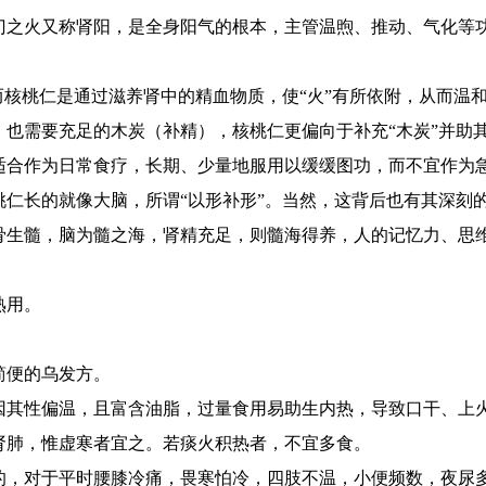
门之火又称肾阳，是全身阳气的根本，主管温煦、推动、气化等
。
而核桃仁是通过滋养肾中的精血物质，使“火”有所依附，从而温和
也需要充足的木炭（补精），核桃仁更偏向于补充“木炭”并助
适合作为日常食疗，长期、少量地服用以缓缓图功，而不宜作为
仁长的就像大脑，所谓“以形补形”。当然，这背后也有其深刻
骨生髓，脑为髓之海，肾精充足，则髓海得养，人的记忆力、思
熟用。
。
简便的乌发方。
因其性偏温，且富含油脂，过量食用易助生内热，导致口干、上
肾肺，惟虚寒者宜之。若痰火积热者，不宜多食。
的，对于平时腰膝冷痛，畏寒怕冷，四肢不温，小便频数，夜尿