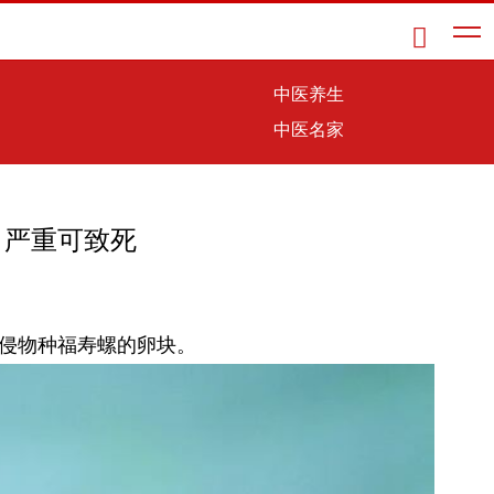

中医养生
中医名家
，严重可致死
入侵物种福寿螺的卵块。