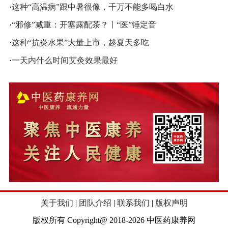
·
这种“高温病”跟中暑很像，千万不能多喝白水
·
“邪修”减重：开塞露配茶？丨“医”锤定音
·
这种“抗炎水果”大量上市，趁夏天多吃
·
一天内什么时间艾灸效果最好
关于我们
|
团队介绍
|
联系我们
|
版权声明
版权所有 Copyright@ 2018-2026 中医药康养网