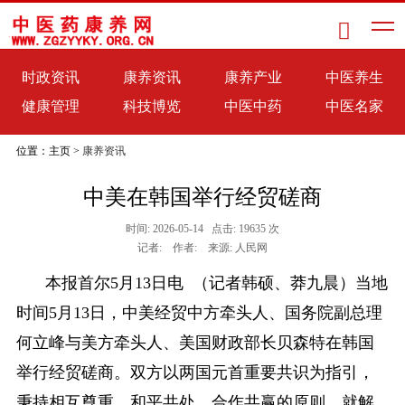

时政资讯
康养资讯
康养产业
中医养生
健康管理
科技博览
中医中药
中医名家
位置：主页 >
康养资讯
中美在韩国举行经贸磋商
时间: 2026-05-14 点击: 19635 次
记者: 作者: 来源: 人民网
本报首尔5月13日电 （记者韩硕、莽九晨）当地
时间5月13日，中美经贸中方牵头人、国务院副总理
何立峰与美方牵头人、美国财政部长贝森特在韩国
举行经贸磋商。双方以两国元首重要共识为指引，
秉持相互尊重、和平共处、合作共赢的原则，就解