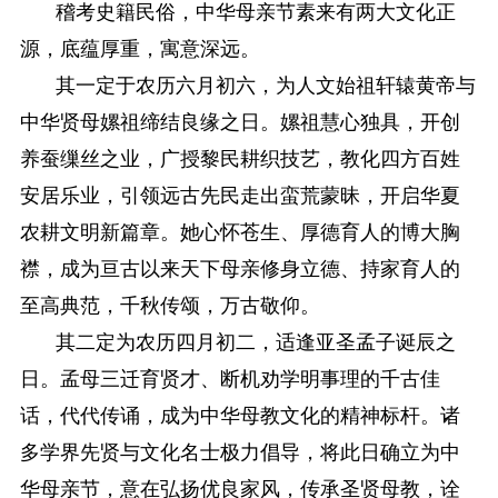
稽考史籍民俗，中华母亲节素来有两大文化正
源，底蕴厚重，寓意深远。
其一定于农历六月初六，为人文始祖轩辕黄帝与
中华贤母嫘祖缔结良缘之日。嫘祖慧心独具，开创
养蚕缫丝之业，广授黎民耕织技艺，教化四方百姓
安居乐业，引领远古先民走出蛮荒蒙昧，开启华夏
农耕文明新篇章。她心怀苍生、厚德育人的博大胸
襟，成为亘古以来天下母亲修身立德、持家育人的
至高典范，千秋传颂，万古敬仰。
其二定为农历四月初二，适逢亚圣孟子诞辰之
日。孟母三迁育贤才、断机劝学明事理的千古佳
话，代代传诵，成为中华母教文化的精神标杆。诸
多学界先贤与文化名士极力倡导，将此日确立为中
华母亲节，意在弘扬优良家风，传承圣贤母教，诠