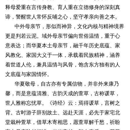
释母爱重在言传身教、育人重在立德修身的深刻真
谛，警醒世人常怀反哺之心，坚守孝亲向善之本。
中外母亲节，形似而神异，文化内核与精神境界
更是判若云泥。域外母亲节偏向世俗温情，重于心
意表达；而华夏本土母亲节，融千年历史底蕴、家
风教化、家国大义于一体，承载着民族精神，涵养
着世道人伦，兼具温情与风骨，饱含东方独有的人
文底蕴与家国情怀。
华夏敬母，自古亦有专属信物，并非外来康乃
馨，而是意蕴清雅、古韵天成的萱草，古称谖草，
世人雅称忘忧草。《诗经》云：焉得谖草，言树之
背。古时游子辞别故土、远赴天涯，必先于家宅北
堂栽种萱草，借草木寄相思，愿萱草解千愁，祈盼