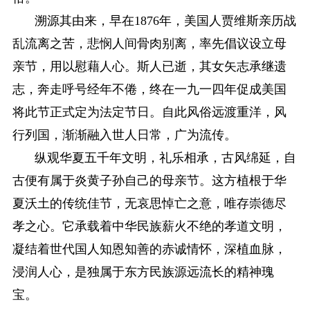
溯源其由来，早在1876年，美国人贾维斯亲历战
乱流离之苦，悲悯人间骨肉别离，率先倡议设立母
亲节，用以慰藉人心。斯人已逝，其女矢志承继遗
志，奔走呼号经年不倦，终在一九一四年促成美国
将此节正式定为法定节日。自此风俗远渡重洋，风
行列国，渐渐融入世人日常，广为流传。
纵观华夏五千年文明，礼乐相承，古风绵延，自
古便有属于炎黄子孙自己的母亲节。这方植根于华
夏沃土的传统佳节，无哀思悼亡之意，唯存崇德尽
孝之心。它承载着中华民族薪火不绝的孝道文明，
凝结着世代国人知恩知善的赤诚情怀，深植血脉，
浸润人心，是独属于东方民族源远流长的精神瑰
宝。