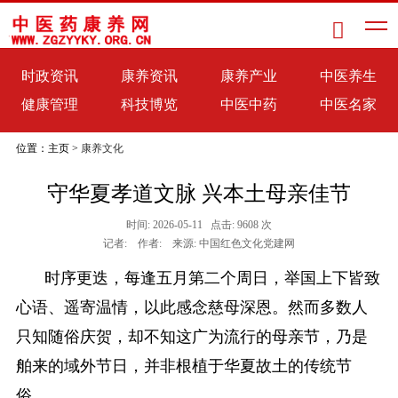

时政资讯
康养资讯
康养产业
中医养生
健康管理
科技博览
中医中药
中医名家
位置：主页 >
康养文化
守华夏孝道文脉 兴本土母亲佳节
时间: 2026-05-11 点击: 9608 次
记者: 作者: 来源: 中国红色文化党建网
时序更迭，每逢五月第二个周日，举国上下皆致
心语、遥寄温情，以此感念慈母深恩。然而多数人
只知随俗庆贺，却不知这广为流行的母亲节，乃是
舶来的域外节日，并非根植于华夏故土的传统节
俗。