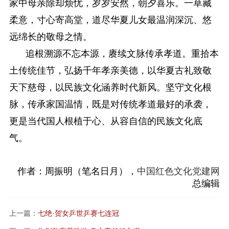
家中母亲除却烦忧，岁岁安然，朝夕喜乐。一草藏
柔意，寸心寄高堂，道尽华夏儿女最温润深沉、悠
远绵长的敬母之情。
追根溯源不忘本源，赓续文脉传承孝道。重拾本
土传统佳节，弘扬千年孝亲美德，以华夏古礼致敬
天下慈母，以民族文化涵养时代新风。坚守文化根
脉，传承家国温情，既是对传统孝道最好的承袭，
更是当代国人根植于心、从容自信的民族文化底
气。
作者：周振明（笔名日月），
中国红色文化党建网
总编辑
上一篇：
七绝·贺女乒世乒赛七连冠