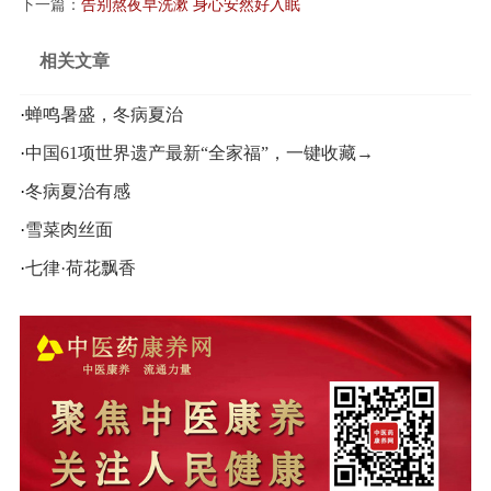
下一篇：
告别熬夜早洗漱 身心安然好入眠
相关文章
·
蝉鸣暑盛，冬病夏治
·
中国61项世界遗产最新“全家福”，一键收藏→
·
冬病夏治有感
·
雪菜肉丝面
·
七律·荷花飘香