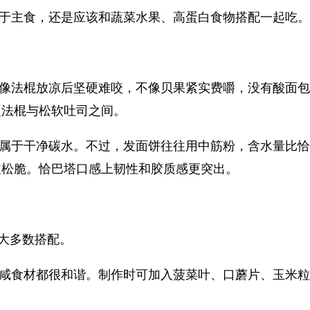
于主食，还是应该和蔬菜水果、高蛋白食物搭配一起吃。
像法棍放凉后坚硬难咬，不像贝果紧实费嚼，没有酸面包
硬法棍与松软吐司之间。
属于干净碳水。不过，发面饼往往用中筋粉，含水量比恰
皮松脆。恰巴塔口感上韧性和胶质感更突出。
绝大多数搭配。
咸食材都很和谐。制作时可加入菠菜叶、口蘑片、玉米粒