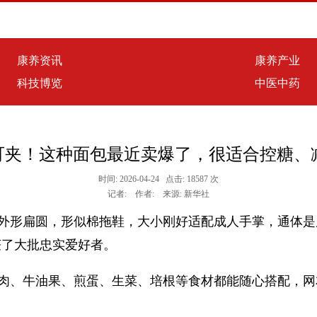
康养资讯
康养产业
科技博览
中医中药
皆可夹！这种面包最近卖爆了，很适合控糖、
时间: 2026-04-24 点击: 18587 次
记者: 作者: 来源: 新华社
它外形扁圆，形似棉拖鞋，大小刚好适配成人手掌，通体
获了大批忠实爱好者。
胸肉、牛油果、煎蛋、生菜、培根等食材都能随心搭配，